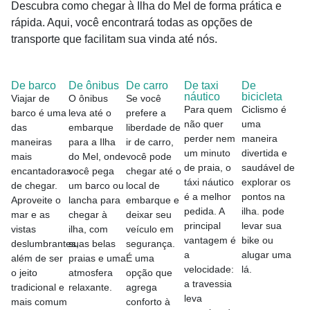
Descubra como chegar à Ilha do Mel de forma prática e
rápida. Aqui, você encontrará todas as opções de
transporte que facilitam sua vinda até nós.
De barco
De ônibus
De carro
De taxi
De
náutico
bicicleta
Viajar de
O ônibus
Se você
Para quem
Ciclismo é
barco é uma
leva até o
prefere a
não quer
uma
das
embarque
liberdade de
perder nem
maneira
maneiras
para a Ilha
ir de carro,
um minuto
divertida e
mais
do Mel, onde
você pode
de praia, o
saudável de
encantadoras
você pega
chegar até o
táxi náutico
explorar os
de chegar.
um barco ou
local de
é a melhor
pontos na
Aproveite o
lancha para
embarque e
pedida. A
ilha. pode
mar e as
chegar à
deixar seu
principal
levar sua
vistas
ilha, com
veículo em
vantagem é
bike ou
deslumbrantes,
suas belas
segurança.
a
alugar uma
além de ser
praias e uma
É uma
velocidade:
lá.
o jeito
atmosfera
opção que
a travessia
tradicional e
relaxante.
agrega
leva
mais comum
conforto à